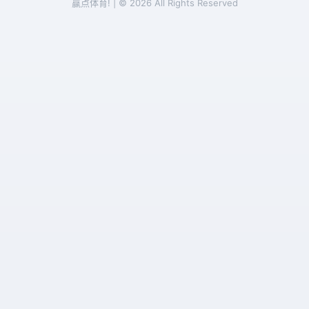
赢点体育! | © 2026 All Rights Reserved